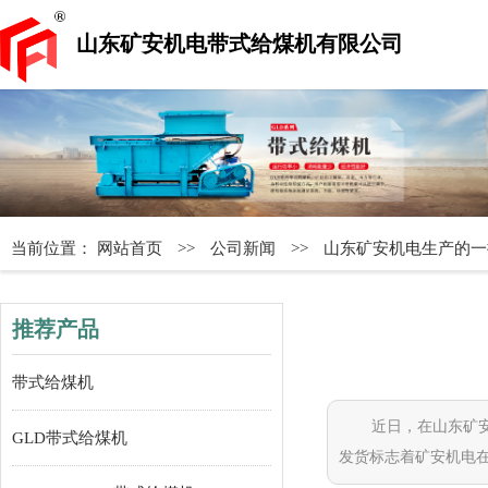
山东矿安机电带式给煤机有限公司
当前位置：
网站首页
>>
公司新闻
>>
山东矿安机电生产的一
推荐产品
带式给煤机
近日，在山东矿
GLD带式给煤机
发货标志着矿安机电