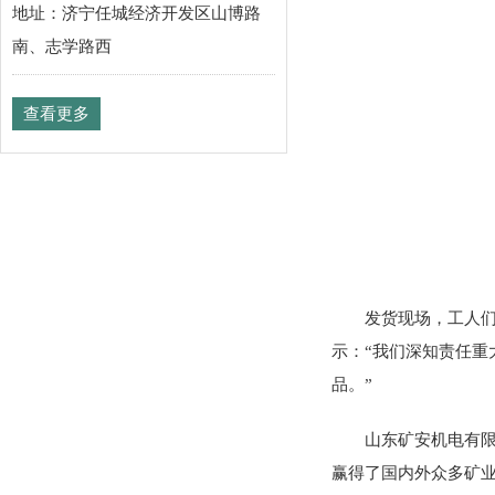
地址：济宁任城经济开发区山博路
南、志学路西
查看更多
发货现场，工人
示：“我们深知责任
品。”
山东
矿安
机电有
赢得了国内外众多矿