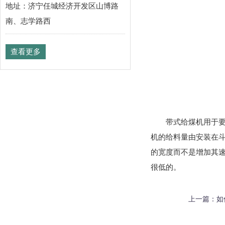
地址：济宁任城经济开发区山博路
南、志学路西
查看更多
带式给煤机用于
机的给料量由安装在
的宽度而不是增加其速
很低的。
上一篇：
如